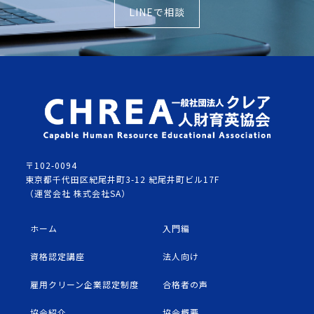
LINEで相談
〒102-0094
東京都千代田区紀尾井町3-12 紀尾井町ビル17F
（運営会社 株式会社SA）
ホーム
入門編
資格認定講座
法人向け
雇用クリーン企業認定制度
合格者の声
協会紹介
協会概要