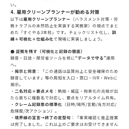
い。
4. 雇用クリーンプランナーが勧める対策
以下は
雇用クリーンプランナー
（ハラスメント対策・労
務トラブルの未然防止を実装する実務家）の視点でまと
めた「すぐやる3本柱」です。チェックリスト化し、
訓
練＋可視化＋仕組み化
で現場に実装しましょう。
● 証拠を残す（可視化と記録の徹底）
録音・日誌・厚労省ツールを核に
“データで守る”
運用
へ。
・
掲示と同意
：「この通話は品質向上と安全確保のため
録音しています」等の周知を入口・窓口・IVR・Webに
掲示。
・
二名対応＋要点メモ
：執拗・威圧・拘束化の兆候が出
たら直ちに複数名で対応し、要点をリアルタイム共有。
・
クレーム記録票の標準化
（日時/場所/言動/当方対応/
危険度/次アクション）。
・
境界線の宣言→終了の定型句
：「事実確認と是正提案
は完了しました。これ以上のご要求はお受けできません