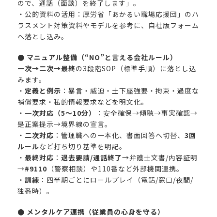
ので、通話（面談）を終了します」。
・公的資料の活用：
厚労省「あかるい職場応援団」
のハ
ラスメント対策資料やモデルを参考に、自社版フォーム
へ落とし込み。
● マニュアル整備（“NO”と言える会社ルール）
一次→二次→最終
の3段階SOP（標準手順）に落とし込
みます。
・
定義と例示
：暴言・威迫・土下座強要・拘束・過度な
補償要求・私的情報要求などを明文化。
・
一次対応（5～10分）
：安全確保→傾聴→事実確認→
是正案提示→境界線の宣言。
・
二次対応
：管理職への一本化、書面回答へ切替、
3回
ルール
など打ち切り基準を明記。
・
最終対応
：
退去要請/通話終了
→弁護士文書/内容証明
→
#9110
（警察相談）や110番など外部機関連携。
・
訓練
：四半期ごとにロールプレイ（電話/窓口/夜間/
独番時）。
● メンタルケア連携（従業員の心身を守る）