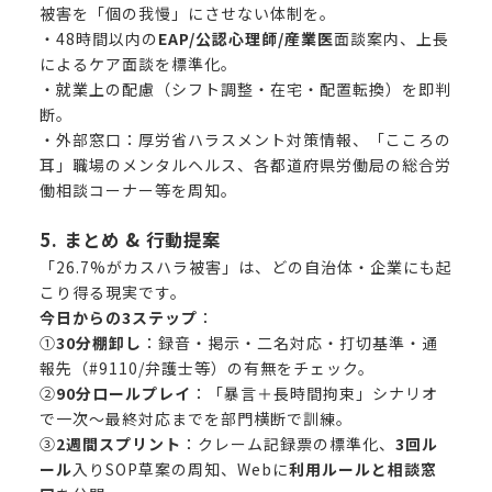
被害を「個の我慢」にさせない体制を。
・48時間以内の
EAP/公認心理師/産業医
面談案内、上長
によるケア面談を標準化。
・就業上の配慮（シフト調整・在宅・配置転換）を即判
断。
・外部窓口：
厚労省ハラスメント対策情報
、
「こころの
耳」職場のメンタルヘルス
、各都道府県労働局の総合労
働相談コーナー等を周知。
5. まとめ & 行動提案
「26.7%がカスハラ被害」は、どの自治体・企業にも起
こり得る現実です。
今日からの3ステップ
：
①
30分棚卸し
：録音・掲示・二名対応・打切基準・通
報先（#9110/弁護士等）の有無をチェック。
②
90分ロールプレイ
：「暴言＋長時間拘束」シナリオ
で一次～最終対応までを部門横断で訓練。
③
2週間スプリント
：クレーム記録票の標準化、
3回ル
ール
入りSOP草案の周知、Webに
利用ルールと相談窓