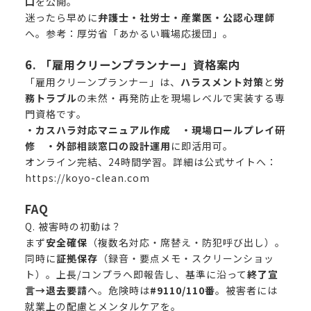
口
を公開。
迷ったら早めに
弁護士・社労士・産業医・公認心理師
へ。参考：
厚労省「あかるい職場応援団」
。
6. 「雇用クリーンプランナー」資格案内
「雇用クリーンプランナー」は、
ハラスメント対策
と
労
務トラブル
の未然・再発防止を現場レベルで実装する専
門資格です。
・カスハラ対応マニュアル作成 ・現場ロールプレイ研
修 ・外部相談窓口の設計運用
に即活用可。
オンライン完結、24時間学習。詳細は公式サイトへ：
https://koyo-clean.com
FAQ
Q. 被害時の初動は？
まず
安全確保
（複数名対応・席替え・防犯呼び出し）。
同時に
証拠保存
（録音・要点メモ・スクリーンショッ
ト）。上長/コンプラへ即報告し、基準に沿って
終了宣
言→退去要請
へ。危険時は
#9110/110番
。被害者には
就業上の配慮とメンタルケアを。