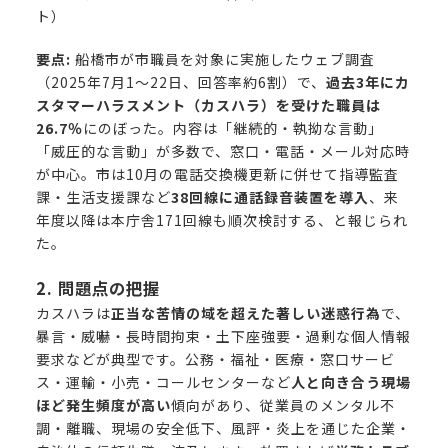
ト）
要点:
船橋市が市職員を対象に実施したウェブ調査
（2025年7月1～22日、回答率約6割）で、
過去3年にカ
スタマーハラスメント（カスハラ）を受けた職員は
26.7％
にのぼった。内容は「継続的・執拗な言動」
「威圧的な言動」が多数で、窓口・電話・メール対応時
が中心。市は10月の電話交換機更新に併せて指導監査
課・生活支援課など
38回線に通話録音装置を導入
、来
年度以降は本庁舎171回線も順次検討する、と報じられ
た。
2. 問題点の把握
カスハラは
正当な苦情の域を超えた著しい迷惑行為
で、
暴言・威嚇・長時間拘束・土下座強要・過剰な個人情報
要求などが典型です。公務・福祉・医療・窓口サービ
ス・運輸・小売・コールセンターなど
人と向き合う現場
ほど発生頻度が高い
傾向があり、従業員のメンタル不
調・離職、現場の安全低下、風評・炎上を通じた企業・