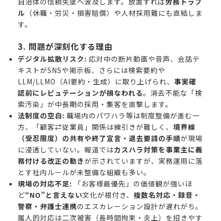
自治体の信頼失墜へ波及します。放置すれば
労務トラブ
ル
（休職・労災・損害賠償）や人材採用難にも直結しま
す。
3. 問題が深刻化する理由
デジタル拡散リスク:
応対中の断片動画や音声、会話テ
キストがSNSや掲示板、さらには検索要約や
LLM/LLMO（AI要約・生成）に取り上げられ、
事実確
認前にレピュテーションが損なわれる
。消去不能な「検
索汚染」が中長期の採用・集客を直撃します。
法制度の空白:
職場内のパワハラ等は制度整備が進む一
方、「顧客⇄従業員」関係は線引きが難しく、
境界線
（受忍限度）の共有や終了宣言・退去要請の手順
が現場
に浸透していない。報道では
カスハラ対策を事業主に義
務付ける改正の動き
が示されていますが、実務運用に落
とす社内ルールが未整備な組織も多い。
現場の対応不足:
「お客様最優先」の価値観が強いほ
ど
“NO”と言えない
文化が根付き、
複数名対応・録音・
警察・弁護士連携
のエスカレーション設計が遅れがち。
属人的対応は二次被害（長時間拘束・炎上）を招きやす