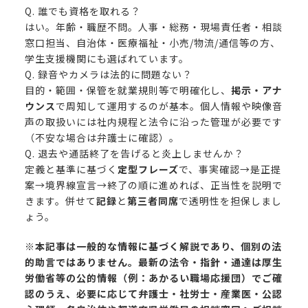
Q. 誰でも資格を取れる？
はい。年齢・職歴不問。人事・総務・現場責任者・相談
窓口担当、自治体・医療福祉・小売/物流/通信等の方、
学生支援機関にも選ばれています。
Q. 録音やカメラは法的に問題ない？
目的・範囲・保管を就業規則等で明確化し、
掲示・アナ
ウンス
で周知して運用するのが基本。個人情報や映像音
声の取扱いには社内規程と法令に沿った管理が必要です
（不安な場合は弁護士に確認）。
Q. 退去や通話終了を告げると炎上しませんか？
定義と基準に基づく
定型フレーズ
で、事実確認→是正提
案→境界線宣言→終了の順に進めれば、正当性を説明で
きます。併せて
記録
と
第三者同席
で透明性を担保しまし
ょう。
※本記事は一般的な情報に基づく解説であり、個別の法
的助言ではありません。最新の法令・指針・通達は厚生
労働省等の公的情報（例：
あかるい職場応援団
）でご確
認のうえ、必要に応じて弁護士・社労士・産業医・公認