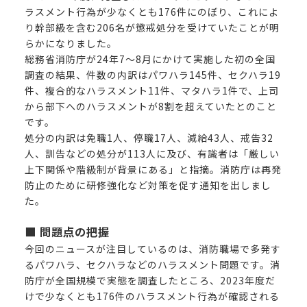
ラスメント行為が少なくとも176件にのぼり、これによ
り幹部級を含む206名が懲戒処分を受けていたことが明
らかになりました。
総務省消防庁が24年7～8月にかけて実施した初の全国
調査の結果、件数の内訳はパワハラ145件、セクハラ19
件、複合的なハラスメント11件、マタハラ1件で、上司
から部下へのハラスメントが8割を超えていたとのこと
です。
処分の内訳は免職1人、停職17人、減給43人、戒告32
人、訓告などの処分が113人に及び、有識者は「厳しい
上下関係や階級制が背景にある」と指摘。消防庁は再発
防止のために研修強化など対策を促す通知を出しまし
た。
■ 問題点の把握
今回のニュースが注目しているのは、消防職場で多発す
るパワハラ、セクハラなどのハラスメント問題です。消
防庁が全国規模で実態を調査したところ、2023年度だ
けで少なくとも176件のハラスメント行為が確認される