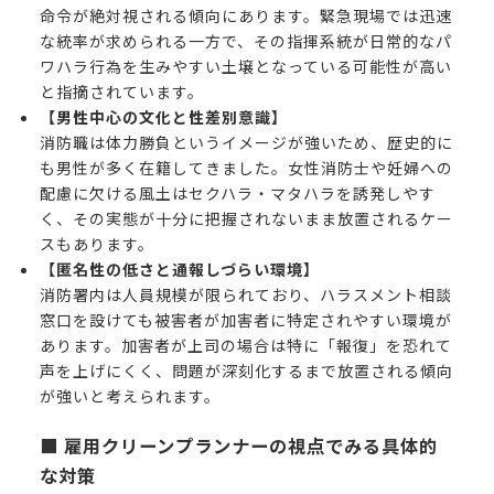
命令が絶対視される傾向にあります。緊急現場では迅速
な統率が求められる一方で、その指揮系統が日常的なパ
ワハラ行為を生みやすい土壌となっている可能性が高い
と指摘されています。
【男性中心の文化と性差別意識】
消防職は体力勝負というイメージが強いため、歴史的に
も男性が多く在籍してきました。女性消防士や妊婦への
配慮に欠ける風土はセクハラ・マタハラを誘発しやす
く、その実態が十分に把握されないまま放置されるケー
スもあります。
【匿名性の低さと通報しづらい環境】
消防署内は人員規模が限られており、ハラスメント相談
窓口を設けても被害者が加害者に特定されやすい環境が
あります。加害者が上司の場合は特に「報復」を恐れて
声を上げにくく、問題が深刻化するまで放置される傾向
が強いと考えられます。
■ 雇用クリーンプランナーの視点でみる具体的
な対策