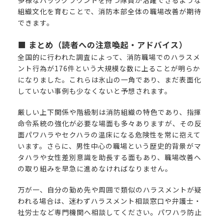
多様なバックグラウンドを持つ隊員が活躍できるような
組織文化を育むことで、消防本部全体の職場改善が期待
できます。
■ まとめ（読者への注意喚起・アドバイス）
全国的に行われた調査によって、消防職場でのハラスメ
ント行為が176件という大規模な数に上ることが明らか
になりました。これらは氷山の一角であり、まだ表面化
していない事例も少なくないと予想されます。
厳しい上下関係や階級制は消防組織の特色であり、指揮
命令系統の強化が必要な場面も多々ありますが、その反
面パワハラやセクハラの温床になる危険性を常に抱えて
います。さらに、男性中心の職場という歴史的背景がマ
タハラや女性差別意識を助長する面もあり、職場改善へ
の取り組みを早急に進めなければなりません。
万が一、自分の勤め先や周囲で類似のハラスメントが疑
われる場合は、迷わずハラスメント相談窓口や弁護士・
社労士など専門機関へ相談してください。パワハラ防止