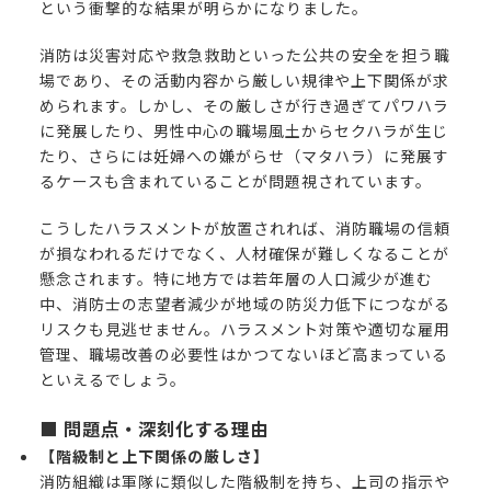
という衝撃的な結果が明らかになりました。
消防は災害対応や救急救助といった公共の安全を担う職
場であり、その活動内容から厳しい規律や上下関係が求
められます。しかし、その厳しさが行き過ぎてパワハラ
に発展したり、男性中心の職場風土からセクハラが生じ
たり、さらには妊婦への嫌がらせ（マタハラ）に発展す
るケースも含まれていることが問題視されています。
こうしたハラスメントが放置されれば、消防職場の信頼
が損なわれるだけでなく、人材確保が難しくなることが
懸念されます。特に地方では若年層の人口減少が進む
中、消防士の志望者減少が地域の防災力低下につながる
リスクも見逃せません。ハラスメント対策や適切な雇用
管理、職場改善の必要性はかつてないほど高まっている
といえるでしょう。
■ 問題点・深刻化する理由
【階級制と上下関係の厳しさ】
消防組織は軍隊に類似した階級制を持ち、上司の指示や