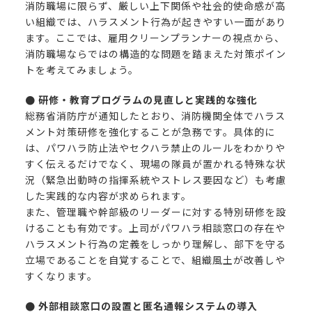
消防職場に限らず、厳しい上下関係や社会的使命感が高
い組織では、ハラスメント行為が起きやすい一面があり
ます。ここでは、雇用クリーンプランナーの視点から、
消防職場ならではの構造的な問題を踏まえた対策ポイン
トを考えてみましょう。
● 研修・教育プログラムの見直しと実践的な強化
総務省消防庁が通知したとおり、消防機関全体でハラス
メント対策研修を強化することが急務です。具体的に
は、パワハラ防止法やセクハラ禁止のルールをわかりや
すく伝えるだけでなく、現場の隊員が置かれる特殊な状
況（緊急出動時の指揮系統やストレス要因など）も考慮
した実践的な内容が求められます。
また、管理職や幹部級のリーダーに対する特別研修を設
けることも有効です。上司がパワハラ相談窓口の存在や
ハラスメント行為の定義をしっかり理解し、部下を守る
立場であることを自覚することで、組織風土が改善しや
すくなります。
● 外部相談窓口の設置と匿名通報システムの導入