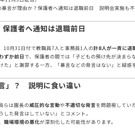
の暴言が理由か？保護者へ通知は退職前日 説明会実施も
、保護者へ通知は退職前日
、10月31日付で教職員7人と事務員1人の
計8人が一斉に退
わずか前日
で、保護者の間では「子どもの預け先が決まら
けた」と謝罪する一方、「暴言などの発言はない」と疑惑
言」？ 説明に食い違い
員らは園長の
威圧的な言動
や
不適切な発言
を問題視してい
うした発言はしていない」とコメント。
、
職場環境の悪化
が深刻化した可能性があります。