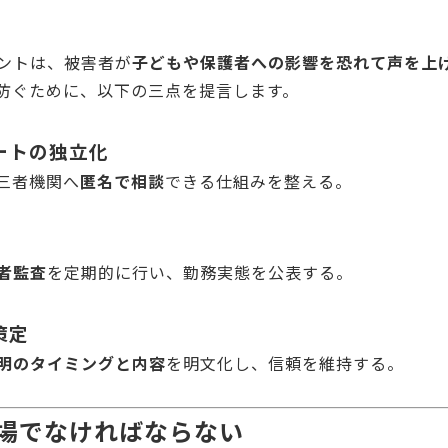
ントは、被害者が
子どもや保護者への影響を恐れて声を上
を防ぐために、以下の三点を提言します。
ートの独立化
三者機関へ
匿名で相談
できる仕組みを整える。
者監査
を定期的に行い、勤務実態を公表する。
策定
明のタイミングと内容
を明文化し、信頼を維持する。
場でなければならない