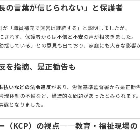
長の言葉が信じられない」と保護者
園側が「職員補充で運営は継続する」と説明しましたが、
にされず、保護者からは
不信と不安
の声が相次ぎました。
動揺している」との意見も出ており、家庭にも大きな影響
反を指摘、是正勧告も
未払いなどの法令違反
があり、労働基準監督署から是正勧
管理体制の不備など、構造的な問題があったとみられます
事態となりました。
ー（KCP）の視点──教育・福祉現場