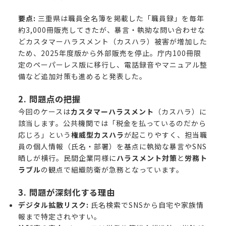
要点:
三重県は職員全名簿を掲載した「職員録」を毎年
約3,000冊販売してきたが、暴言・執拗な問い合わせな
どカスタマーハラスメント（カスハラ）被害が増加した
ため、2025年度版から外部販売を停止。庁内100冊限
定のペーパーレス版に移行し、電話録音やマニュアル整
備など追加対策も進めると発表した。
2. 問題点の把握
今回のケースは
カスタマーハラスメント
（カスハラ）に
該当します。公共機関では「税金を払っているのだから
応じろ」という
権威型カスハラ
が起こりやすく、担当職
員の個人情報（氏名・部署）を基点に執拗な暴言やSNS
晒しが横行。民間企業同様に
ハラスメント対策
と
労務ト
ラブル
の観点で組織防衛が急務となっています。
3. 問題が深刻化する理由
デジタル拡散リスク:
氏名検索でSNSから自宅や家族情
報まで特定されやすい。