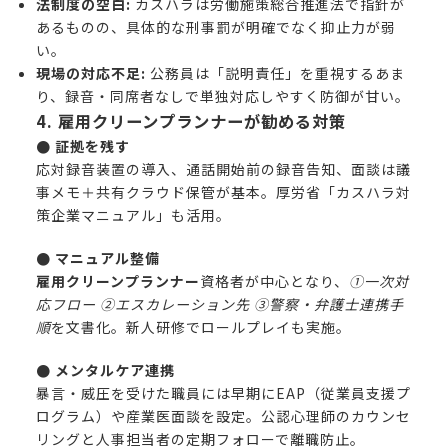
法制度の空白:
カスハラは労働施策総合推進法で指針が
あるものの、具体的な刑事罰が明確でなく抑止力が弱
い。
現場の対応不足:
公務員は「説明責任」を重視するあま
り、録音・同席者なしで単独対応しやすく防御が甘い。
4. 雇用クリーンプランナーが勧める対策
● 証拠を残す
応対録音装置の導入、通話開始前の録音告知、面談は議
事メモ＋共有クラウド保管が基本。厚労省「カスハラ対
策企業マニュアル」も活用。
● マニュアル整備
雇用クリーンプランナー
資格者が中心となり、
①一次対
応フロー ②エスカレーション先 ③警察・弁護士連携手
順
を文書化。新人研修でロールプレイも実施。
● メンタルケア連携
暴言・威圧を受けた職員には早期にEAP（従業員支援プ
ログラム）や産業医面談を設定。公認心理師のカウンセ
リングと人事担当者の定期フォローで離職防止。