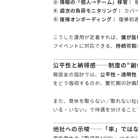
③ 情報の「個人→チーム」移管：
④ 週次の負荷モニタリング：
カバ
⑤ 復帰オンボーディング：
復帰初
こうした運用が定着すれば、
誰が抜
フイベントに対応できる、
持続可能
公平性と納得感──制度の“副
報奨金の設計では、
公平性・透明性
をどう吸収するのか、繁忙期の計画
また、育休を取らない／取れない社
いる・いない」で待遇を分けること
他社への示唆──「率」では