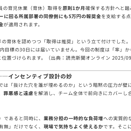
社員の育児休業（育休）取得を
原則1か月
確保する方針へと踏
ーに回る所属部署の同僚側にも5万円の報奨金
を支給する点
金
が適用されます。
半の育休を認めつつ「取得は推奨」という立て付けでした。男
内目標の30日には届いていません。今回の制度は「率」か
と位置づけられます。（出典：
読売新聞オンライン
2025/0
──インセンティブ設計の妙
では「抜けた穴を誰が埋めるのか」という暗黙の圧力が壁
、
罪悪感と遠慮
を解消し、チーム全体で前向きにカバーし合
）
であると同時に、
業務分担の一時的な負荷増
への実質的
有無」だけでなく、
現場で気持ちよく使えるか
です。そこ