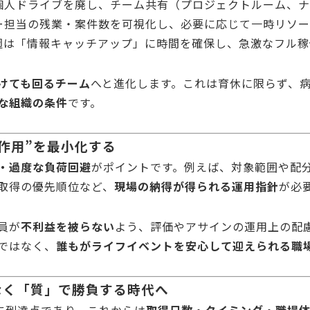
個人ドライブを廃し、チーム共有（プロジェクトルーム、ナ
ー担当の残業・案件数を可視化し、必要に応じて一時リソー
週は「情報キャッチアップ」に時間を確保し、急激なフル稼
けても回るチーム
へと進化します。これは育休に限らず、
な組織の条件
です。
作用”を最小化する
・過度な負荷回避
がポイントです。例えば、対象範囲や配
取得の優先順位など、
現場の納得が得られる運用指針
が必
員が
不利益を被らない
よう、評価やアサインの運用上の配
ではなく、
誰もがライフイベントを安心して迎えられる職
なく「質」で勝負する時代へ