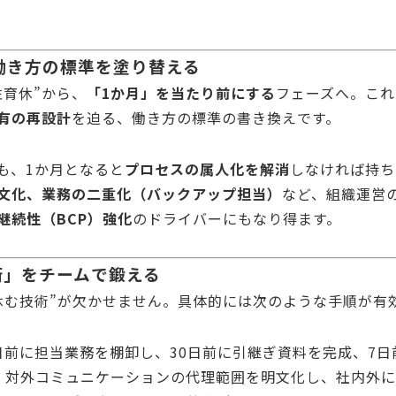
働き方の標準を塗り替える
性育休”から、
「1か月」を当たり前にする
フェーズへ。これ
有の再設計
を迫る、働き方の標準の書き換えです。
も、1か月となると
プロセスの属人化を解消
しなければ持ち
文化、業務の二重化（バックアップ担当）
など、組織運営
継続性（BCP）強化
のドライバーにもなり得ます。
術」をチームで鍛える
休む技術”が欠かせません。具体的には次のような手順が有
日前に担当業務を棚卸し、30日前に引継ぎ資料を完成、7
・対外コミュニケーションの代理範囲を明文化し、社内外に