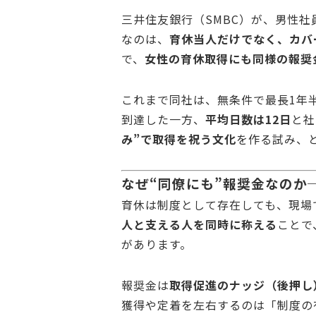
三井住友銀行（SMBC）が、男性
なのは、
育休当人だけでなく、カバ
で、
女性の育休取得にも同様の報奨
これまで同社は、無条件で最長1年
到達した一方、
平均日数は12日
と社
み”で取得を祝う文化
を作る試み、
なぜ“同僚にも”報奨金なのか
育休は制度として存在しても、現場
人と支える人を同時に称える
ことで
があります。
報奨金は
取得促進のナッジ（後押し
獲得や定着を左右するのは「制度の