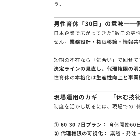
う。
男性育休「30日」の意味──
日本企業で広がってきた“数日の男
せん。
業務設計・権限移譲・情報共
短期の不在なら「気合い」で回せて
決定ラインの見直し、代理権限の明
性育休の本格化は
生産性向上と事業
現場運用のカギ──「休む技
制度を活かし切るには、現場での“
① 60-30-7日プラン：
育休開始60
② 代理権限の可視化：
稟議・発注