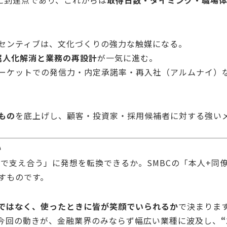
に到達点であり、これからは
取得日数・タイミング・職場
センティブは、文化づくりの強力な触媒になる。
属人化解消と業務の再設計
が一気に進む。
ーケットでの発信力・内定承諾率・再入社（アルムナイ）
もの
を底上げし、顧客・投資家・採用候補者に対する強い
い
ムで支え合う」に発想を転換できるか。SMBCの「本人+同
すものです。
ではなく、使ったときに皆が笑顔でいられるか
で決まりま
今回の動きが、金融業界のみならず幅広い業種に波及し、