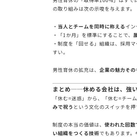
男性育休の「取得率100%」はすで
の取り組みは次の示唆を与えます。
・
当人とチームを同時に称える
イン
・「1か月」を標準にすることで、
・制度を「回せる」組織は、採用マ
すい。
男性育休の拡充は、
企業の魅力その
まとめ──休める会社は、強
「休む=迷惑」から、「休む=チー
みで祝う
という文化のスイッチを押
制度の本当の価値は、
使われた回数
い組織をつくる技術
でもあります。