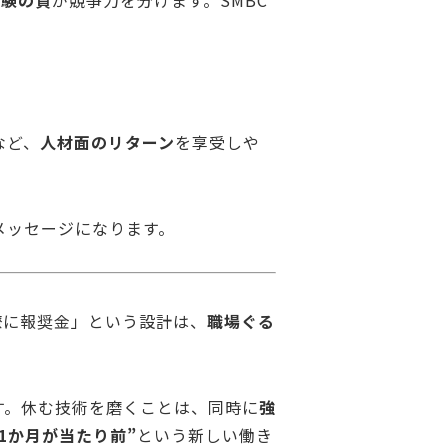
体験の質
が競争力を分けます。SMBC
など、
人材面のリターン
を享受しや
メッセージになります。
僚に報奨金」という設計は、
職場ぐる
す。休む技術を磨くことは、同時に
強
“1か月が当たり前”
という新しい働き