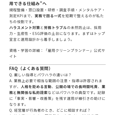
用できる仕組み”へ
規程整備・窓口設置・研修・調査手順・メンタルケア・
測定KPIまで、
実務で回る一式
を短期で整えるのが私た
ちの役割です。
ハラスメント対策
と
労務トラブル
の未然防止は、採用
力・生産性・ESG評価の土台になります。まずはトップ
宣言と運用設計から着手しましょう。
資格・学習の詳細：
「雇用クリーンプランナー」公式サ
イト
FAQ（よくある質問）
Q. 厳しい指導とパワハラの違いは？
A. 業務上必要で相当な範囲の注意・指導は許容されま
すが、
人格を貶める言動
、
公開の場での長時間叱責
、
業
務と無関係な私的詮索
などはパワハラの典型です。記録
に「事実・影響・改善策」を残す運用が線引きの助けに
なります。
Q. 経営層が行為者のとき、どこに相談すれば？