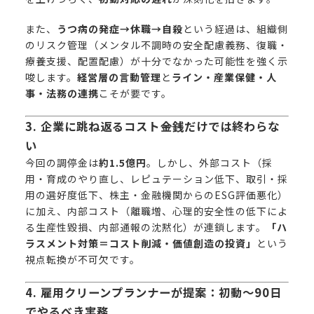
また、
うつ病の発症→休職→自殺
という経過は、組織側
のリスク管理（メンタル不調時の安全配慮義務、復職・
療養支援、配置配慮）が十分でなかった可能性を強く示
唆します。
経営層の言動管理
と
ライン・産業保健・人
事・法務の連携
こそが要です。
3. 企業に跳ね返るコスト――金銭だけでは終わらな
い
今回の調停金は
約1.5億円
。しかし、外部コスト（採
用・育成のやり直し、レピュテーション低下、取引・採
用の選好度低下、株主・金融機関からのESG評価悪化）
に加え、内部コスト（離職増、心理的安全性の低下によ
る生産性毀損、内部通報の沈黙化）が連鎖します。
「ハ
ラスメント対策＝コスト削減・価値創造の投資」
という
視点転換が不可欠です。
4. 雇用クリーンプランナーが提案：初動〜90日
でやるべき実務