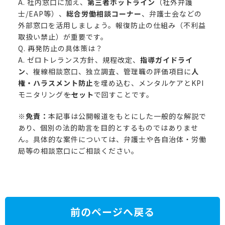
A. 社内窓口に加え、
第三者ホットライン
（社外弁護
士/EAP等）、
総合労働相談コーナー
、弁護士会などの
外部窓口を活用しましょう。報復防止の仕組み（不利益
取扱い禁止）が重要です。
Q. 再発防止の具体策は？
A. ゼロトレランス方針、規程改定、
指導ガイドライ
ン
、複線相談窓口、独立調査、管理職の評価項目に
人
権・ハラスメント防止
を埋め込む、メンタルケアとKPI
モニタリング――を
セット
で回すことです。
※免責：
本記事は公開報道をもとにした一般的な解説で
あり、個別の法的助言を目的とするものではありませ
ん。具体的な案件については、弁護士や各自治体・労働
局等の相談窓口にご相談ください。
前のページへ戻る