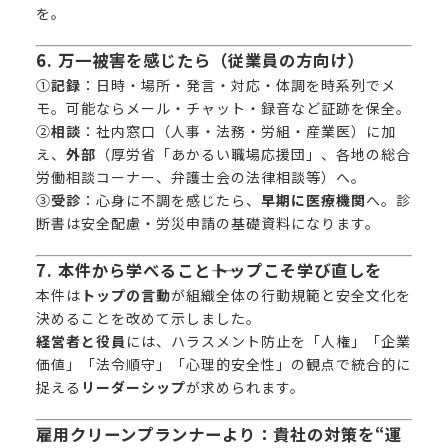
を。
6. 万一被害を感じたら（従業員の方向け）
①
記録
：日時・場所・発言・対応・体調を時系列でメ
モ。可能ならメール・チャット・録音など証跡を保全。
②
相談
：社内窓口（人事・法務・労組・産業医）に加
え、
外部
（
厚労省「あかるい職場応援団」
、各地の総合
労働相談コーナー、弁護士会の法律相談等）へ。
③
受診
：心身に不調を感じたら、
早期に医療機関
へ。診
断書は安全配慮・労災申請の基礎資料になります。
7. 本件から学べること――トップこそ学び直しを
本件は
トップの言動
が組織全体の行動規範と安全文化を
決めることを改めて示しました。
経営者と役員
には、ハラスメント防止を「人権」「企業
価値」「法令順守」「心理的安全性」の観点で統合的に
捉える
リーダーシップ
が求められます。
雇用クリーンプランナーより：貴社の対策を“運