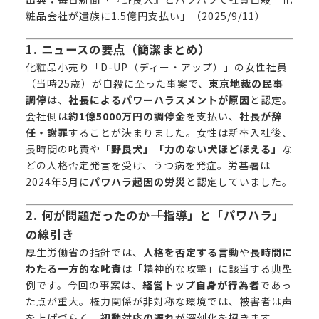
粧品会社が遺族に1.5億円支払い」
（2025/9/11）
1. ニュースの要点（簡潔まとめ）
化粧品小売り「D-UP（ディー・アップ）」の女性社員
（当時25歳）が自殺に至った事案で、
東京地裁の民事
調停
は、
社長によるパワーハラスメントが原因
と認定。
会社側は
約1億5000万円の調停金
を支払い、
社長が辞
任・謝罪
することが決まりました。女性は新卒入社後、
長時間の叱責や
「野良犬」「力のない犬ほどほえる」
な
どの人格否定発言を受け、うつ病を発症。労基署は
2024年5月に
パワハラ起因の労災
と認定していました。
2. 何が問題だったのか――「指導」と「パワハラ」
の線引き
厚生労働省の指針では、
人格を否定する言動
や
長時間に
わたる一方的な叱責
は「精神的な攻撃」に該当する典型
例です。今回の事案は、
経営トップ自身が行為者
であっ
た点が重大。権力関係が非対称な環境では、被害者は声
を上げづらく、
初動対応の遅れ
が深刻化を招きます。