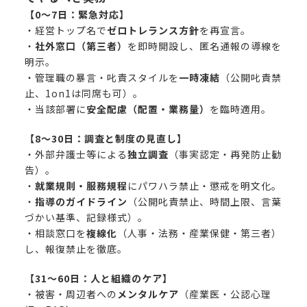
【0〜7日：緊急対応】
・経営トップ名で
ゼロトレランス方針
を再宣言。
・
社外窓口（第三者）
を即時開設し、匿名通報の導線を
明示。
・管理職の暴言・叱責スタイルを
一時凍結
（公開叱責禁
止、1on1は同席も可）。
・当該部署に
安全配慮（配置・業務量）
を臨時適用。
【8〜30日：調査と制度の見直し】
・外部弁護士等による
独立調査
（事実認定・再発防止勧
告）。
・
就業規則・服務規程
にパワハラ禁止・懲戒を明文化。
・
指導のガイドライン
（公開叱責禁止、時間上限、言葉
づかい基準、記録様式）。
・相談窓口を
複線化
（人事・法務・産業保健・第三者）
し、報復禁止を徹底。
【31〜60日：人と組織のケア】
・被害・周辺者への
メンタルケア
（産業医・公認心理