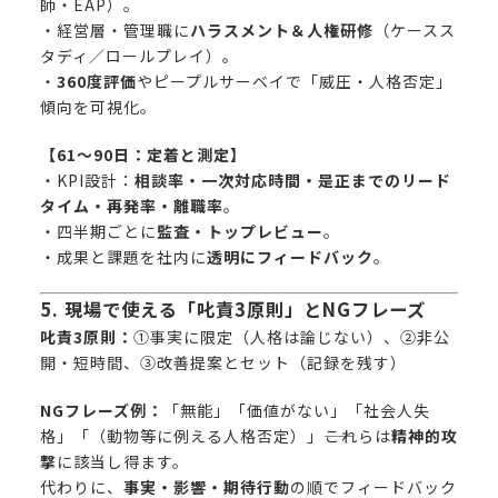
師・EAP）。
・経営層・管理職に
ハラスメント＆人権研修
（ケースス
タディ／ロールプレイ）。
・
360度評価
やピープルサーベイで「威圧・人格否定」
傾向を可視化。
【61〜90日：定着と測定】
・KPI設計：
相談率・一次対応時間・是正までのリード
タイム・再発率・離職率
。
・四半期ごとに
監査・トップレビュー
。
・成果と課題を社内に
透明にフィードバック
。
5. 現場で使える「叱責3原則」とNGフレーズ
叱責3原則：
①事実に限定（人格は論じない）、②非公
開・短時間、③改善提案とセット（記録を残す）
NGフレーズ例：
「無能」「価値がない」「社会人失
格」「（動物等に例える人格否定）」――これらは
精神的攻
撃
に該当し得ます。
代わりに、
事実・影響・期待行動
の順でフィードバック